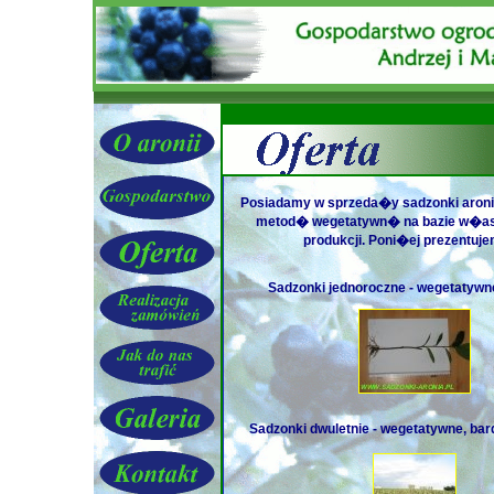
Posiadamy w sprzeda�y sadzonki aronii
metod� wegetatywn� na bazie w�asn
produkcji. Poni�ej prezentuje
Sadzonki jednoroczne - wegetatywn
Sadzonki dwuletnie - wegetatywne, ba